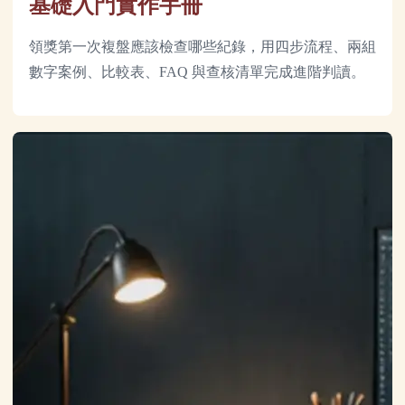
基礎入門實作手冊
領獎第一次複盤應該檢查哪些紀錄，用四步流程、兩組
數字案例、比較表、FAQ 與查核清單完成進階判讀。