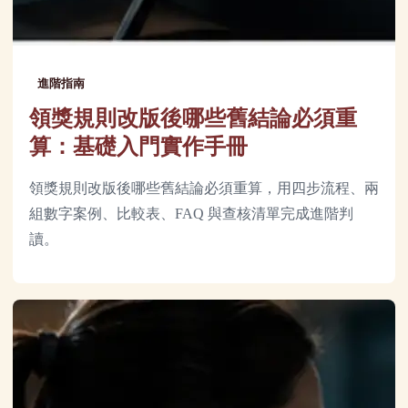
進階指南
領獎規則改版後哪些舊結論必須重
算：基礎入門實作手冊
領獎規則改版後哪些舊結論必須重算，用四步流程、兩
組數字案例、比較表、FAQ 與查核清單完成進階判
讀。