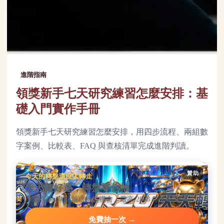
進階指南
領獎新手七天研究練習怎麼安排：基
礎入門實作手冊
領獎新手七天研究練習怎麼安排，用四步流程、兩組數
字案例、比較表、FAQ 與查核清單完成進階判讀。
贊助
今天的轉盤還沒人轉走
天天轉好運，轉盤等你抽
單筆存款 3000 就送轉盤機會，最高 2888 每天都能中。
免費抽一次 →