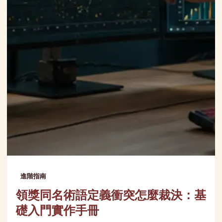
進階指南
領獎同名術語定義衝突怎麼裁決：基
礎入門實作手冊