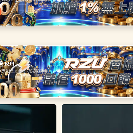
 699
只要彩金五倍，領完就能玩。