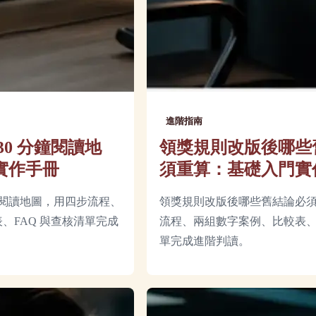
進階指南
30 分鐘閱讀地
領獎規則改版後哪些
實作手冊
須重算：基礎入門實
分鐘閱讀地圖，用四步流程、
領獎規則改版後哪些舊結論必
、FAQ 與查核清單完成
流程、兩組數字案例、比較表、F
單完成進階判讀。