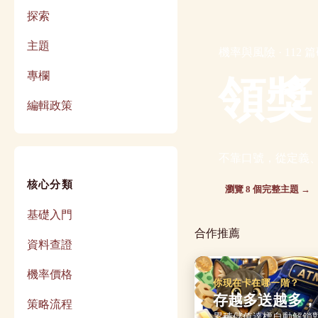
探索
主題
機率與風險 · 112 
專欄
領獎
編輯政策
不靠口號，從定義
核心分類
瀏覽 8 個完整主題 →
基礎入門
合作推薦
資料查證
機率價格
你現在卡在哪一階？
存越多送越多，
策略流程
累積儲值達標自動解鎖