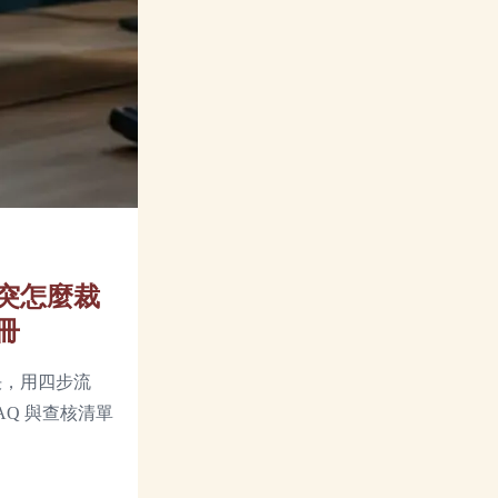
突怎麼裁
冊
決，用四步流
Q 與查核清單