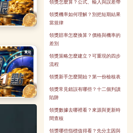
領獎怎麼算？公式、輸入與誤差帶
領獎機率如何理解？別把短期結果
當規律
領獎賠率怎麼換算？價格與機率的
差別
贊助
領獎策略怎麼建立？可重現的四步
流程
領獎新手怎麼開始？第一份檢核表
領獎常見錯誤有哪些？十二個判讀
陷阱
領獎數據去哪裡看？來源與更新時
間查核
領獎哪些指標值得看？先分主因與