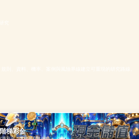
篇研究
、規則、資料、機率、案例與風險界線建立可重現的研究路線。
階梯彩金
對應彩金，階梯越高送越狠。