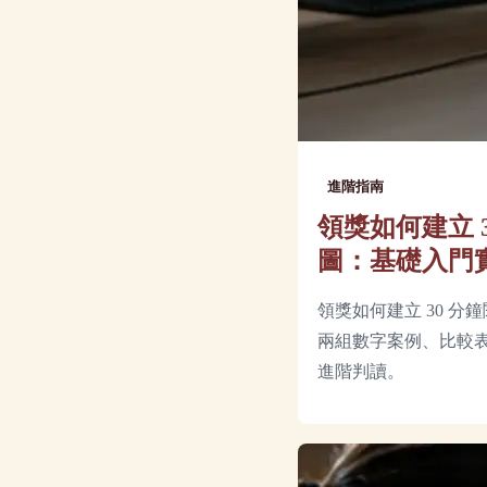
進階指南
領獎如何建立 
圖：基礎入門
領獎如何建立 30 
兩組數字案例、比較表
進階判讀。