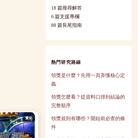
18 篇搜尋解答
6 篇支援專欄
88 篇長尾指南
熱門研究路線
領獎是什麼？先用一頁弄懂核心定
義
領獎怎麼看？從資料口徑到結論的
完整順序
領獎規則有哪些？開始前必查的條
贊助
件