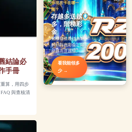
你現在卡在哪一
階？
存越多送越
多，階梯彩
金
累積儲值達標自動
解鎖對應彩金，階
梯越高送越狠。
舊結論必
看我能領多
作手冊
少 →
須重算，用四步
AQ 與查核清