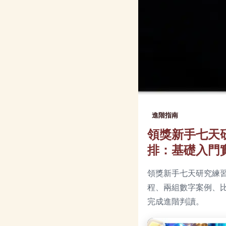
進階指南
領獎新手七天
排：基礎入門
領獎新手七天研究練
程、兩組數字案例、比
完成進階判讀。