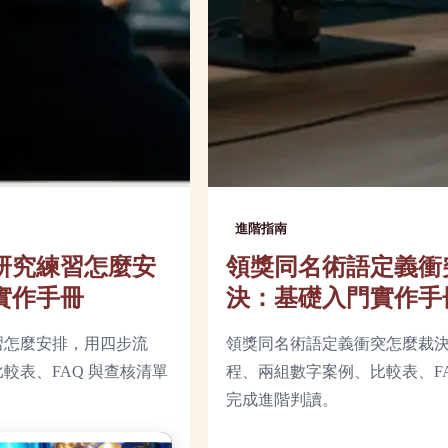
進階指南
研究練習怎麼安
領獎同名術語定義衝
實作手冊
決：基礎入門實作手
習怎麼安排，用四步流
領獎同名術語定義衝突怎麼裁
較表、FAQ 與查核清單
程、兩組數字案例、比較表、FA
完成進階判讀。