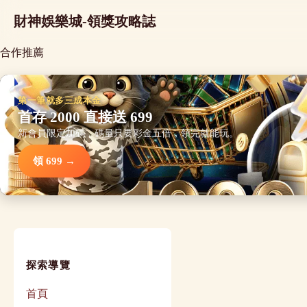
財神娛樂城-領獎攻略誌
合作推薦
第一筆就多三成本金
首存 2000 直接送 699
新會員限定加碼，碼量只要彩金五倍，領完就能玩。
領 699 →
探索導覽
首頁