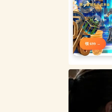
第一筆就多三成本金
首存 2000 直
送 699
新會員限定加碼，碼
只要彩金五倍，領完
能玩。
領 699 →