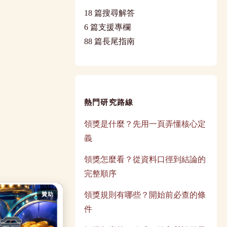
18 篇搜尋解答
6 篇支援專欄
88 篇長尾指南
熱門研究路線
領獎是什麼？先用一頁弄懂核心定
義
領獎怎麼看？從資料口徑到結論的
完整順序
領獎規則有哪些？開始前必查的條
贊助
件