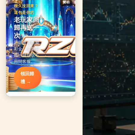
贊助
很久沒回來？
這包是你的
老玩家回
歸再送一
次
回鍋會員專屬
彩金，優惠頁
面一鍵領取不
用問客服。
領回歸
禮 →