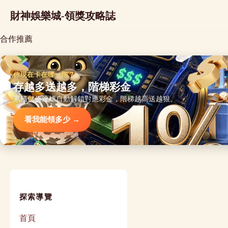
財神娛樂城-領獎攻略誌
合作推薦
你現在卡在哪一階？
存越多送越多，階梯彩金
累積儲值達標自動解鎖對應彩金，階梯越高送越狠。
看我能領多少 →
探索導覽
首頁