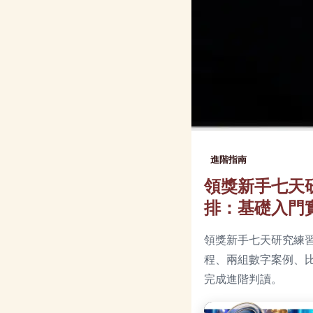
進階指南
領獎新手七天
排：基礎入門
領獎新手七天研究練
程、兩組數字案例、比
完成進階判讀。