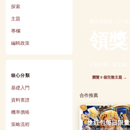
探索
主題
機率與風險 · 112 
專欄
領獎
編輯政策
不靠口號，從定義
核心分類
瀏覽 8 個完整主題 →
基礎入門
合作推薦
資料查證
機率價格
手慢的人只能看別人領
搶紅包每日限量
策略流程
當日存款達標即可到首