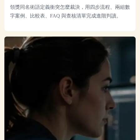
領獎同名術語定義衝突怎麼裁決，用四步流程、兩組數
字案例、比較表、FAQ 與查核清單完成進階判讀。