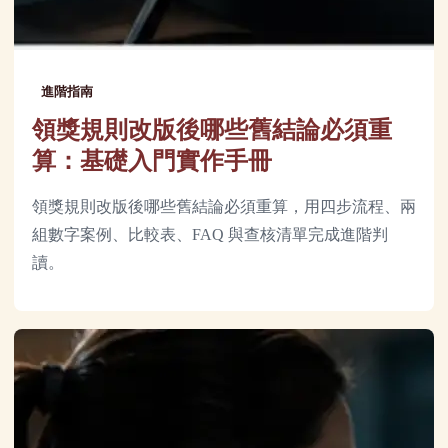
進階指南
領獎規則改版後哪些舊結論必須重
算：基礎入門實作手冊
領獎規則改版後哪些舊結論必須重算，用四步流程、兩
組數字案例、比較表、FAQ 與查核清單完成進階判
讀。