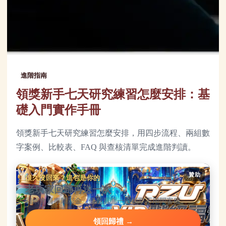
進階指南
領獎新手七天研究練習怎麼安排：基
礎入門實作手冊
領獎新手七天研究練習怎麼安排，用四步流程、兩組數
字案例、比較表、FAQ 與查核清單完成進階判讀。
贊助
很久沒回來？這包是你的
老玩家回歸再送一次
回鍋會員專屬彩金，優惠頁面一鍵領取不用問客服。
領回歸禮 →