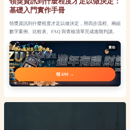
領獎資訊到什麼程度才足以做決定：
基礎入門實作手冊
領獎資訊到什麼程度才足以做決定，用四步流程、兩組
數字案例、比較表、FAQ 與查核清單完成進階判讀。
贊助
第一筆就多三成本金
首存 2000 直接送 699
新會員限定加碼，碼量只要彩金五倍，領完就能玩。
領 699 →