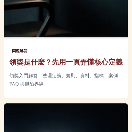
問題解答
領獎是什麼？先用一頁弄懂核心定義
領獎入門解答：整理定義、規則、資料、指標、案例、
FAQ 與風險界線。