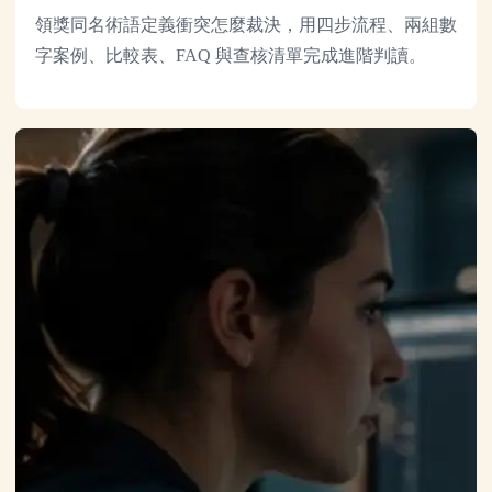
領獎同名術語定義衝突怎麼裁決，用四步流程、兩組數
字案例、比較表、FAQ 與查核清單完成進階判讀。