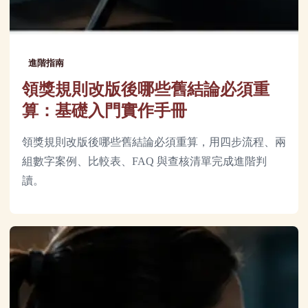
進階指南
領獎規則改版後哪些舊結論必須重
算：基礎入門實作手冊
領獎規則改版後哪些舊結論必須重算，用四步流程、兩
組數字案例、比較表、FAQ 與查核清單完成進階判
讀。