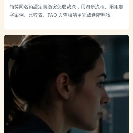
領獎同名術語定義衝突怎麼裁決，用四步流程、兩組數
字案例、比較表、FAQ 與查核清單完成進階判讀。