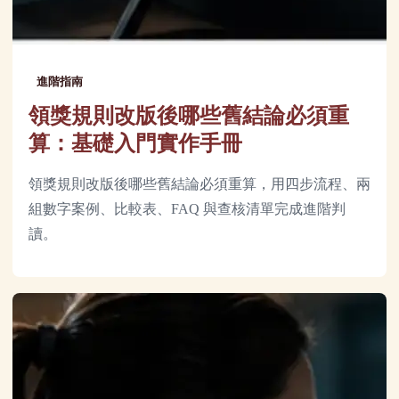
進階指南
領獎規則改版後哪些舊結論必須重
算：基礎入門實作手冊
領獎規則改版後哪些舊結論必須重算，用四步流程、兩
組數字案例、比較表、FAQ 與查核清單完成進階判
讀。