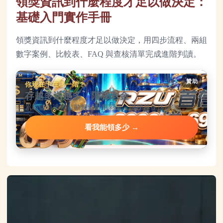
領獎資訊到什麼程度才足以做決定：
基礎入門實作手冊
領獎資訊到什麼程度才足以做決定，用四步流程、兩組
數字案例、比較表、FAQ 與查核清單完成進階判讀。
贊助
你現在卡在哪一階？
存越多送越多，階梯彩金
累積儲值達標自動解鎖對應彩金，階梯越高送越狠。
看我能領多少 →