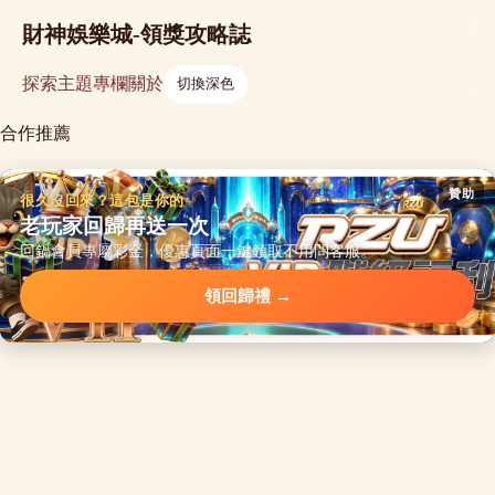
財神娛樂城-領獎攻略誌
探索
主題
專欄
關於
切換深色
合作推薦
贊助
很久沒回來？這包是你的
老玩家回歸再送一次
回鍋會員專屬彩金，優惠頁面一鍵領取不用問客服。
領回歸禮 →