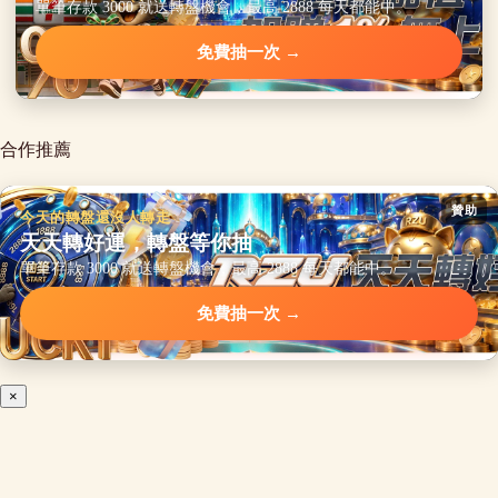
單筆存款 3000 就送轉盤機會，最高 2888 每天都能中。
免費抽一次 →
合作推薦
贊助
今天的轉盤還沒人轉走
天天轉好運，轉盤等你抽
單筆存款 3000 就送轉盤機會，最高 2888 每天都能中。
免費抽一次 →
×