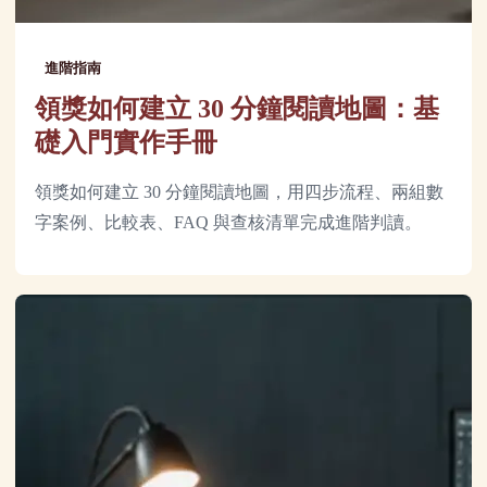
進階指南
領獎如何建立 30 分鐘閱讀地圖：基
礎入門實作手冊
領獎如何建立 30 分鐘閱讀地圖，用四步流程、兩組數
字案例、比較表、FAQ 與查核清單完成進階判讀。