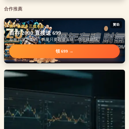
合作推薦
贊助
第一筆就多三成本金
首存 2000 直接送 699
新會員限定加碼，碼量只要彩金五倍，領完就能玩。
領 699 →