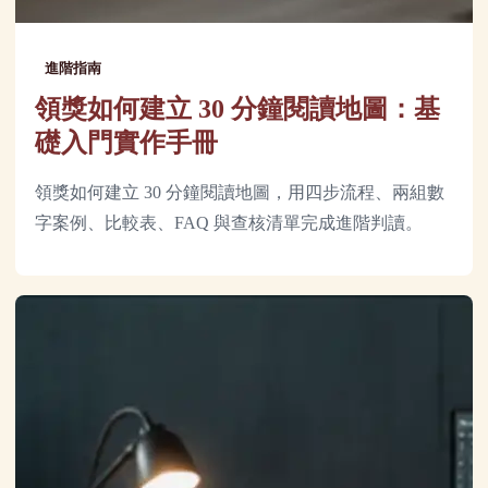
進階指南
領獎如何建立 30 分鐘閱讀地圖：基
礎入門實作手冊
領獎如何建立 30 分鐘閱讀地圖，用四步流程、兩組數
字案例、比較表、FAQ 與查核清單完成進階判讀。