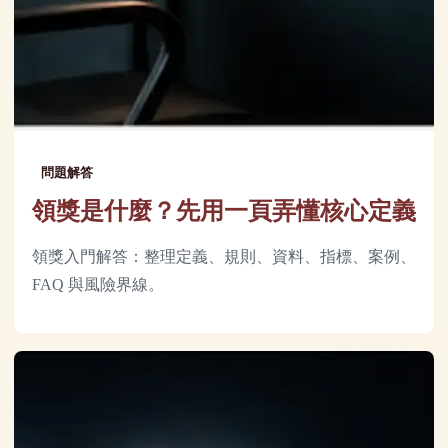
問題解答
領獎是什麼？先用一頁弄懂核心定義
領獎入門解答：整理定義、規則、資料、指標、案例、
FAQ 與風險界線。