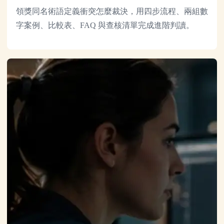
領獎同名術語定義衝突怎麼裁決，用四步流程、兩組數
字案例、比較表、FAQ 與查核清單完成進階判讀。