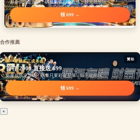
新會員限定加碼，碼量只要彩金五倍，領完就能玩。
領 699 →
合作推薦
贊助
第一筆就多三成本金
首存 2000 直接送 699
新會員限定加碼，碼量只要彩金五倍，領完就能玩。
領 699 →
×