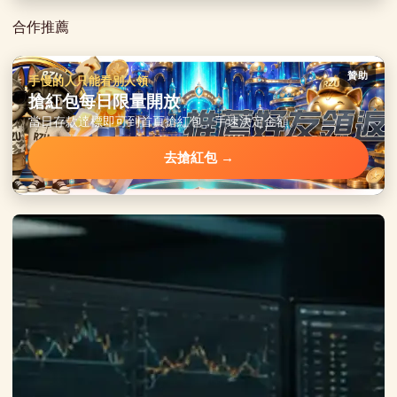
合作推薦
贊助
手慢的人只能看別人領
搶紅包每日限量開放
當日存款達標即可到首頁搶紅包，手速決定金額。
去搶紅包 →