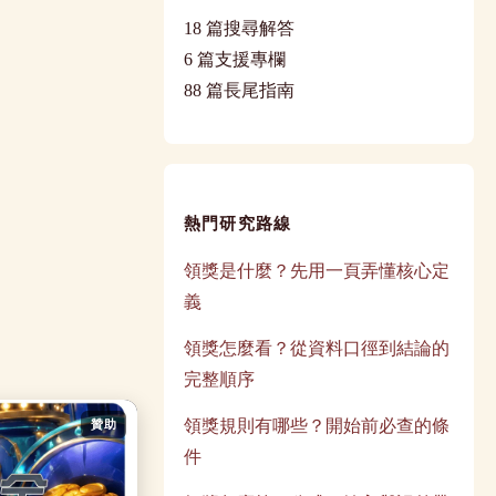
18 篇搜尋解答
6 篇支援專欄
88 篇長尾指南
熱門研究路線
領獎是什麼？先用一頁弄懂核心定
義
領獎怎麼看？從資料口徑到結論的
完整順序
領獎規則有哪些？開始前必查的條
贊助
件