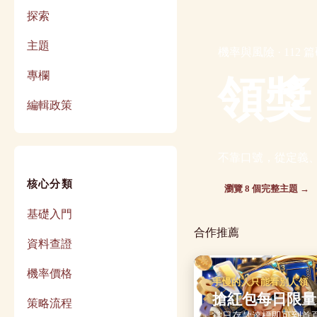
探索
主題
機率與風險 · 112 
專欄
領獎
編輯政策
不靠口號，從定義
核心分類
瀏覽 8 個完整主題 →
基礎入門
合作推薦
資料查證
機率價格
手慢的人只能看別人領
搶紅包每日限量
策略流程
當日存款達標即可到首