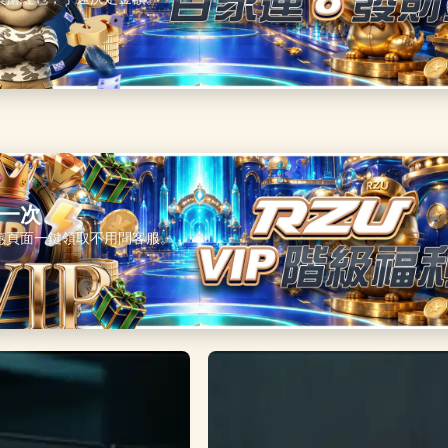
的
一次
惠頁面一鍵領取不用問客服。