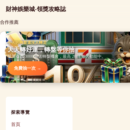
財神娛樂城-領獎攻略誌
合作推薦
今天的轉盤還沒人轉走
天天轉好運，轉盤等你抽
單筆存款 3000 就送轉盤機會，最高 2888 每天都能中。
免費抽一次 →
探索導覽
首頁