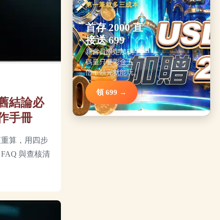
第一筆就多三成本
金
首存 2000 直
接送 699
新會員限定加碼，
碼量只要彩金五
倍，領完就能玩。
領 699 →
舊結論必
作手冊
須重算，用四步
AQ 與查核清