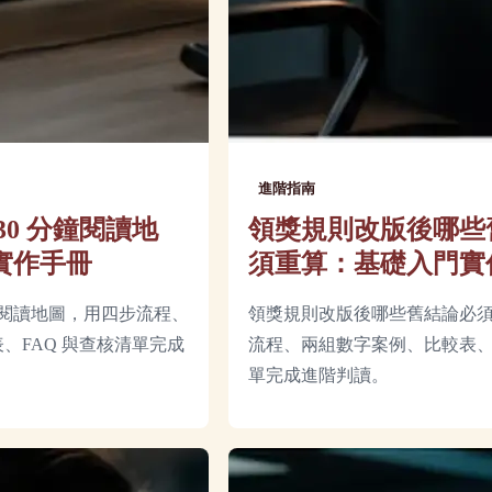
進階指南
30 分鐘閱讀地
領獎規則改版後哪些
實作手冊
須重算：基礎入門實
分鐘閱讀地圖，用四步流程、
領獎規則改版後哪些舊結論必
、FAQ 與查核清單完成
流程、兩組數字案例、比較表、F
單完成進階判讀。