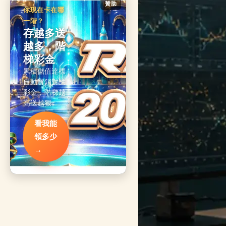
贊助
你現在卡在哪
一階？
存越多送
越多，階
梯彩金
累積儲值達標
自動解鎖對應
彩金，階梯越
高送越狠。
看我能
領多少
→