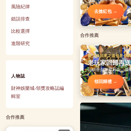
風險紀律
去搶紅包 →
錯誤排查
比較選擇
合作推薦
進階研究
很久沒回來？這包是你
老玩家回歸再送
回鍋會員專屬彩金，優
人物誌
領回歸禮 →
財神娛樂城-領獎攻略誌編
輯室
合作推薦