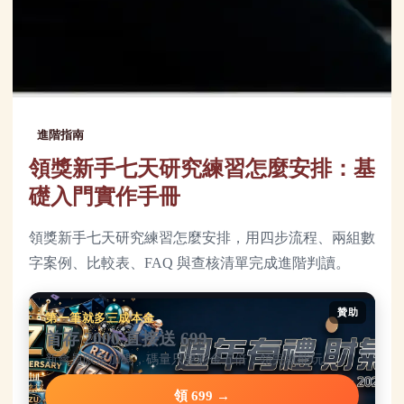
進階指南
領獎新手七天研究練習怎麼安排：基
礎入門實作手冊
領獎新手七天研究練習怎麼安排，用四步流程、兩組數
字案例、比較表、FAQ 與查核清單完成進階判讀。
贊助
第一筆就多三成本金
首存 2000 直接送 699
新會員限定加碼，碼量只要彩金五倍，領完就能玩。
領 699 →