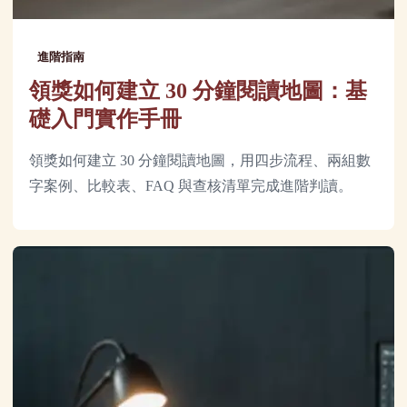
進階指南
領獎如何建立 30 分鐘閱讀地圖：基
礎入門實作手冊
領獎如何建立 30 分鐘閱讀地圖，用四步流程、兩組數
字案例、比較表、FAQ 與查核清單完成進階判讀。