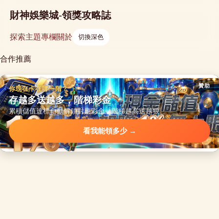
財神娛樂城-領獎攻略誌
探索
主題
專欄
關於
切換深色
合作推薦
贊助
你現在卡在哪一階？
存越多送越多，階梯彩金
累積儲值達標自動解鎖對應彩金，階梯越高送越狠。
看我能領多少 →