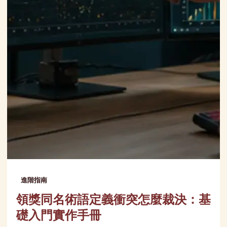
進階指南
領獎同名術語定義衝突怎麼裁決：基
礎入門實作手冊