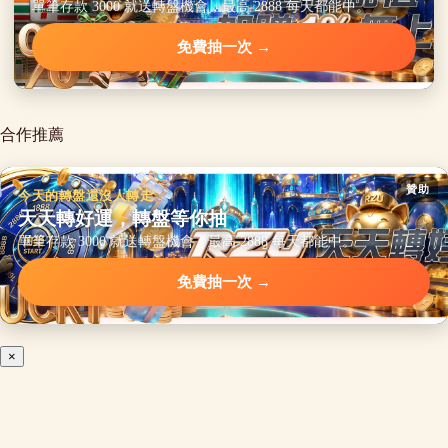
單筆存款 3000 就送轉盤機會，最高 2888 每天都能中。
免費抽一次 →
合作推薦
贊助
今天的轉盤還沒人轉走
天天轉好運，轉盤等你抽
單筆存款 3000 就送轉盤機會，最高 2888 每天都能中。
免費抽一次 →
×