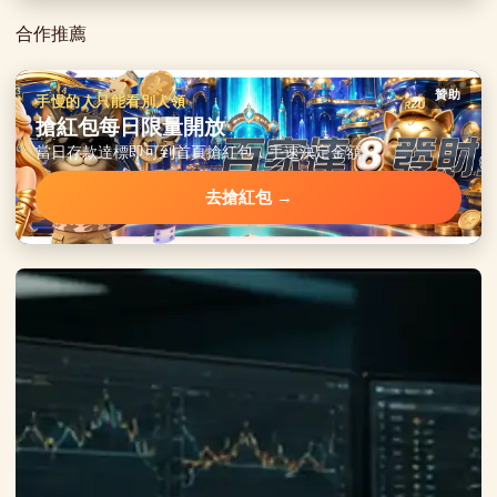
合作推薦
贊助
手慢的人只能看別人領
搶紅包每日限量開放
當日存款達標即可到首頁搶紅包，手速決定金額。
去搶紅包 →