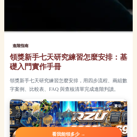
進階指南
領獎新手七天研究練習怎麼安排：基
礎入門實作手冊
領獎新手七天研究練習怎麼安排，用四步流程、兩組數
字案例、比較表、FAQ 與查核清單完成進階判讀。
贊助
你現在卡在哪一階？
存越多送越多，階梯彩金
累積儲值達標自動解鎖對應彩金，階梯越高送越狠。
看我能領多少 →