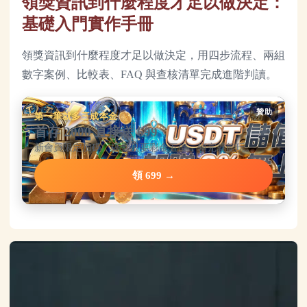
領獎資訊到什麼程度才足以做決定：
基礎入門實作手冊
領獎資訊到什麼程度才足以做決定，用四步流程、兩組
數字案例、比較表、FAQ 與查核清單完成進階判讀。
贊助
第一筆就多三成本金
首存 2000 直接送 699
新會員限定加碼，碼量只要彩金五倍，領完就能玩。
領 699 →