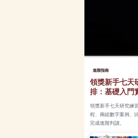
進階指南
領獎新手七天
排：基礎入門
領獎新手七天研究練
程、兩組數字案例、比
完成進階判讀。