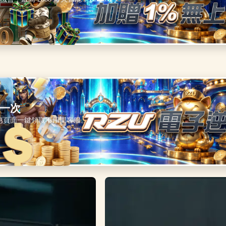
的
一次
惠頁面一鍵領取不用問客服。