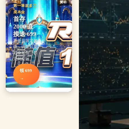
贊助
第一筆就多三
成本金
首存
2000 直
接送 699
新會員限定加
碼，碼量只要
彩金五倍，領
完就能玩。
領 699
→