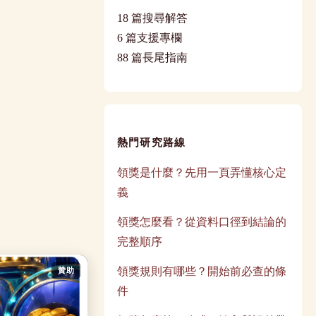
18 篇搜尋解答
6 篇支援專欄
88 篇長尾指南
熱門研究路線
領獎是什麼？先用一頁弄懂核心定
義
領獎怎麼看？從資料口徑到結論的
完整順序
領獎規則有哪些？開始前必查的條
贊助
件