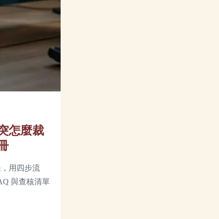
突怎麼裁
冊
決，用四步流
Q 與查核清單