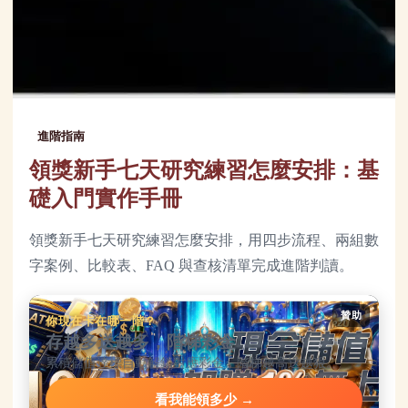
進階指南
領獎新手七天研究練習怎麼安排：基
礎入門實作手冊
領獎新手七天研究練習怎麼安排，用四步流程、兩組數
字案例、比較表、FAQ 與查核清單完成進階判讀。
贊助
你現在卡在哪一階？
存越多送越多，階梯彩金
累積儲值達標自動解鎖對應彩金，階梯越高送越狠。
看我能領多少 →