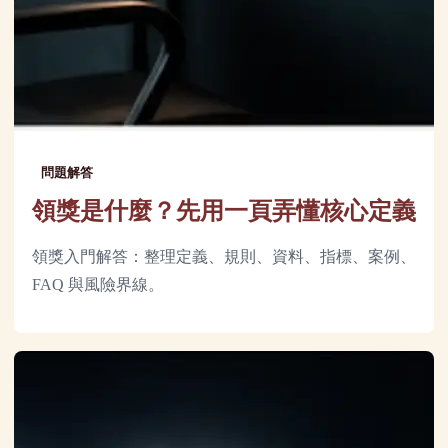
問題解答
領獎是什麼？先用一頁弄懂核心定義
領獎入門解答：整理定義、規則、資料、指標、案例、
FAQ 與風險界線。