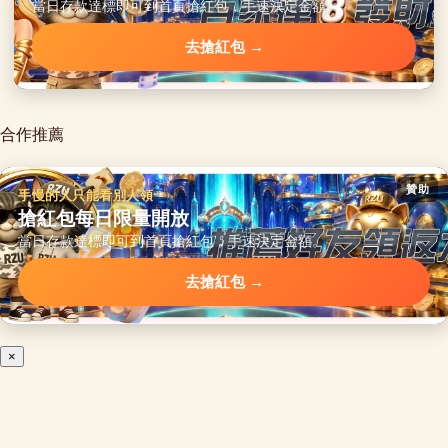
當日存款達標即可到首頁搶紅包，手速決定金額。
去搶紅包 →
合作推薦
贊助
手慢的人只能看別人領
搶紅包每日限量開放
當日存款達標即可到首頁搶紅包，手速決定金額。
去搶紅包 →
×