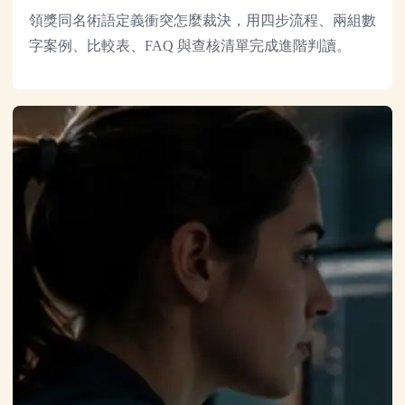
領獎同名術語定義衝突怎麼裁決，用四步流程、兩組數
字案例、比較表、FAQ 與查核清單完成進階判讀。