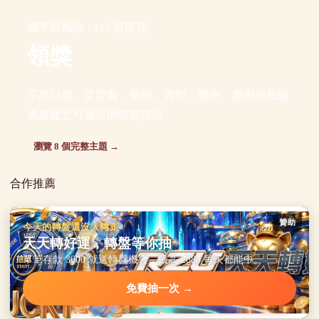
機率與風險 · 112 篇研究
領獎
不靠口號，從定義、規則、資料、機率、案例與風險
界線建立可重現的研究路線。
瀏覽 8 個完整主題 →
合作推薦
贊助
今天的轉盤還沒人轉走
天天轉好運，轉盤等你抽
單筆存款 3000 就送轉盤機會，最高 2888 每天都能中。
免費抽一次 →