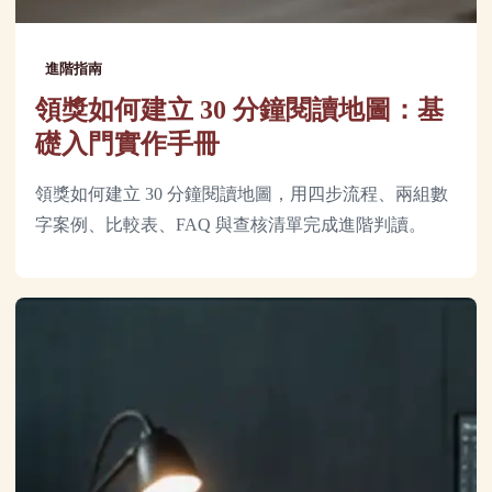
進階指南
領獎如何建立 30 分鐘閱讀地圖：基
礎入門實作手冊
領獎如何建立 30 分鐘閱讀地圖，用四步流程、兩組數
字案例、比較表、FAQ 與查核清單完成進階判讀。