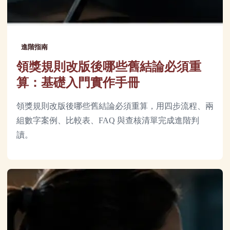
進階指南
領獎規則改版後哪些舊結論必須重
算：基礎入門實作手冊
領獎規則改版後哪些舊結論必須重算，用四步流程、兩
組數字案例、比較表、FAQ 與查核清單完成進階判
讀。