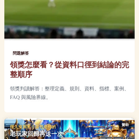
問題解答
領獎怎麼看？從資料口徑到結論的完
整順序
領獎判讀解答：整理定義、規則、資料、指標、案例、
FAQ 與風險界線。
贊助
很久沒回來？這包是你的
老玩家回歸再送一次