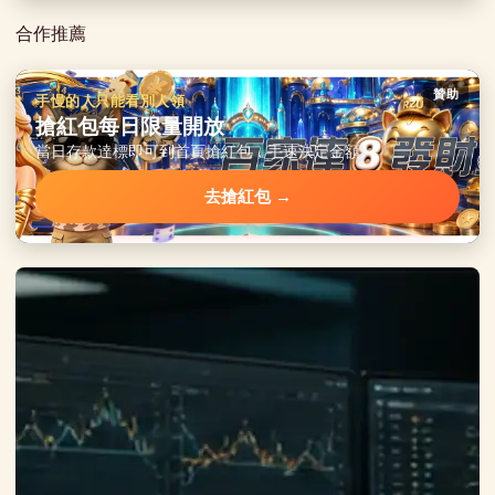
合作推薦
贊助
手慢的人只能看別人領
搶紅包每日限量開放
當日存款達標即可到首頁搶紅包，手速決定金額。
去搶紅包 →