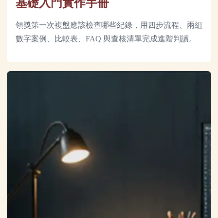
基礎入門實作手冊
領獎第一次複盤應該檢查哪些紀錄，用四步流程、兩組
數字案例、比較表、FAQ 與查核清單完成進階判讀。