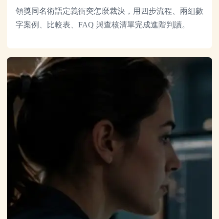
領獎同名術語定義衝突怎麼裁決，用四步流程、兩組數
字案例、比較表、FAQ 與查核清單完成進階判讀。