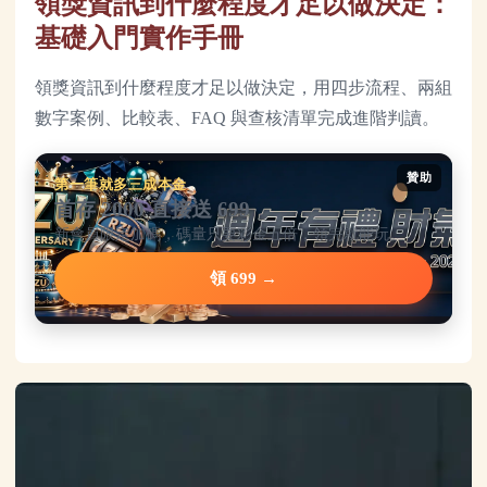
領獎資訊到什麼程度才足以做決定：
基礎入門實作手冊
領獎資訊到什麼程度才足以做決定，用四步流程、兩組
數字案例、比較表、FAQ 與查核清單完成進階判讀。
贊助
第一筆就多三成本金
首存 2000 直接送 699
新會員限定加碼，碼量只要彩金五倍，領完就能玩。
領 699 →