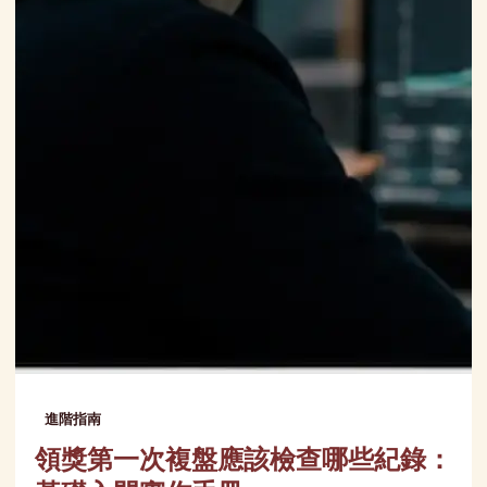
進階指南
領獎第一次複盤應該檢查哪些紀錄：