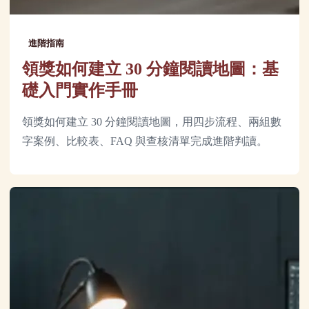
進階指南
領獎如何建立 30 分鐘閱讀地圖：基
礎入門實作手冊
領獎如何建立 30 分鐘閱讀地圖，用四步流程、兩組數
字案例、比較表、FAQ 與查核清單完成進階判讀。