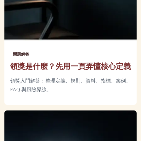
問題解答
領獎是什麼？先用一頁弄懂核心定義
領獎入門解答：整理定義、規則、資料、指標、案例、
FAQ 與風險界線。