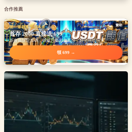
合作推薦
贊助
第一筆就多三成本金
首存 2000 直接送 699
新會員限定加碼，碼量只要彩金五倍，領完就能玩。
領 699 →