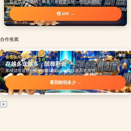
新會員限定加碼，碼量只要彩金五倍，領完就能玩。
領 699 →
合作推薦
贊助
你現在卡在哪一階？
存越多送越多，階梯彩金
累積儲值達標自動解鎖對應彩金，階梯越高送越狠。
看我能領多少 →
×