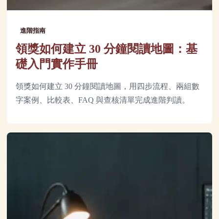
進階指南
領獎如何建立 30 分鐘閱讀地圖：基
礎入門實作手冊
領獎如何建立 30 分鐘閱讀地圖，用四步流程、兩組數
字案例、比較表、FAQ 與查核清單完成進階判讀。