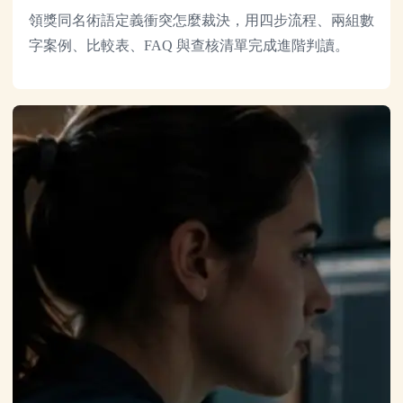
領獎同名術語定義衝突怎麼裁決，用四步流程、兩組數
字案例、比較表、FAQ 與查核清單完成進階判讀。