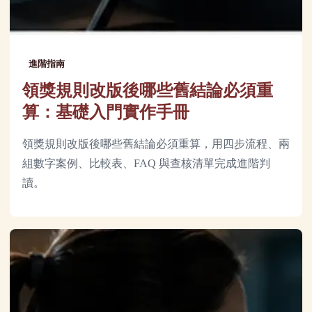
進階指南
領獎規則改版後哪些舊結論必須重
算：基礎入門實作手冊
領獎規則改版後哪些舊結論必須重算，用四步流程、兩
組數字案例、比較表、FAQ 與查核清單完成進階判
讀。