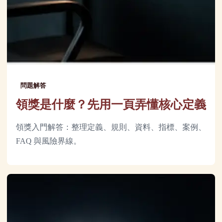
問題解答
領獎是什麼？先用一頁弄懂核心定義
領獎入門解答：整理定義、規則、資料、指標、案例、
FAQ 與風險界線。