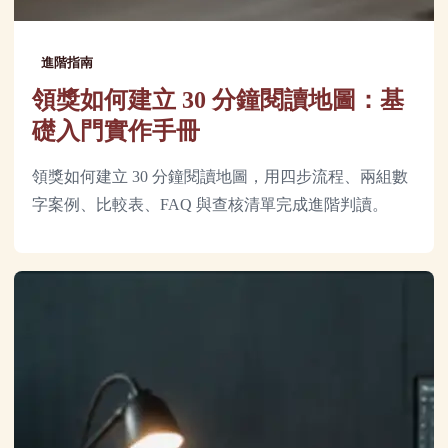
進階指南
領獎如何建立 30 分鐘閱讀地圖：基
礎入門實作手冊
領獎如何建立 30 分鐘閱讀地圖，用四步流程、兩組數
字案例、比較表、FAQ 與查核清單完成進階判讀。