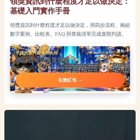
領獎資訊到什麼程度才足以做決定：
基礎入門實作手冊
領獎資訊到什麼程度才足以做決定，用四步流程、兩組
數字案例、比較表、FAQ 與查核清單完成進階判讀。
贊助
手慢的人只能看別人領
搶紅包每日限量開放
當日存款達標即可到首頁搶紅包，手速決定金額。
去搶紅包 →