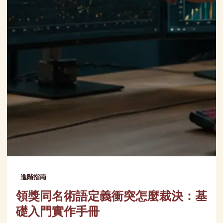
進階指南
領獎同名術語定義衝突怎麼裁決：基
礎入門實作手冊