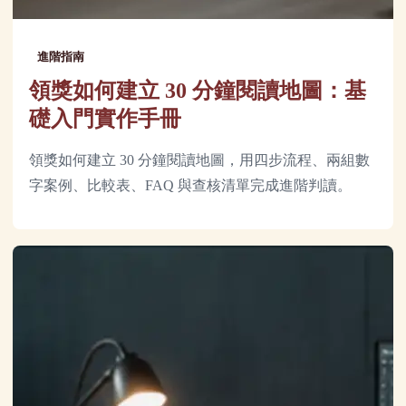
進階指南
領獎如何建立 30 分鐘閱讀地圖：基
礎入門實作手冊
領獎如何建立 30 分鐘閱讀地圖，用四步流程、兩組數
字案例、比較表、FAQ 與查核清單完成進階判讀。