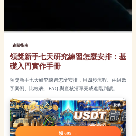
進階指南
領獎新手七天研究練習怎麼安排：基
礎入門實作手冊
領獎新手七天研究練習怎麼安排，用四步流程、兩組數
字案例、比較表、FAQ 與查核清單完成進階判讀。
贊助
第一筆就多三成本金
首存 2000 直接送 699
新會員限定加碼，碼量只要彩金五倍，領完就能玩。
領 699 →