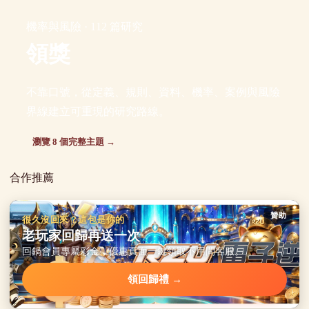
機率與風險 · 112 篇研究
領獎
不靠口號，從定義、規則、資料、機率、案例與風險
界線建立可重現的研究路線。
瀏覽 8 個完整主題 →
合作推薦
贊助
很久沒回來？這包是你的
老玩家回歸再送一次
回鍋會員專屬彩金，優惠頁面一鍵領取不用問客服。
領回歸禮 →