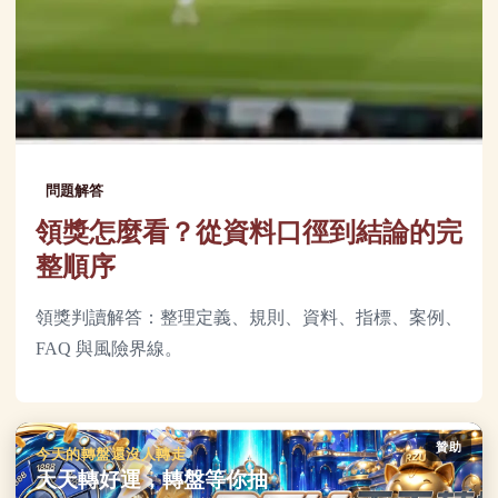
問題解答
領獎怎麼看？從資料口徑到結論的完
整順序
領獎判讀解答：整理定義、規則、資料、指標、案例、
FAQ 與風險界線。
贊助
今天的轉盤還沒人轉走
天天轉好運，轉盤等你抽