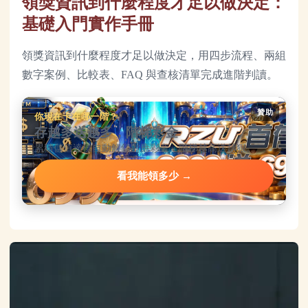
領獎資訊到什麼程度才足以做決定：
基礎入門實作手冊
領獎資訊到什麼程度才足以做決定，用四步流程、兩組
數字案例、比較表、FAQ 與查核清單完成進階判讀。
贊助
你現在卡在哪一階？
存越多送越多，階梯彩金
累積儲值達標自動解鎖對應彩金，階梯越高送越狠。
看我能領多少 →