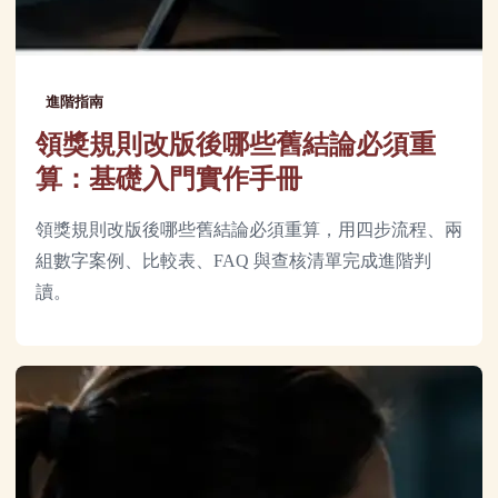
進階指南
領獎規則改版後哪些舊結論必須重
算：基礎入門實作手冊
領獎規則改版後哪些舊結論必須重算，用四步流程、兩
組數字案例、比較表、FAQ 與查核清單完成進階判
讀。