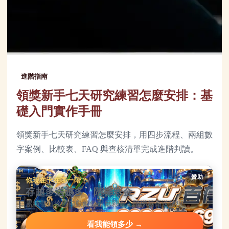
進階指南
領獎新手七天研究練習怎麼安排：基
礎入門實作手冊
領獎新手七天研究練習怎麼安排，用四步流程、兩組數
字案例、比較表、FAQ 與查核清單完成進階判讀。
贊助
你現在卡在哪一階？
存越多送越多，階梯彩金
累積儲值達標自動解鎖對應彩金，階梯越高送越狠。
看我能領多少 →