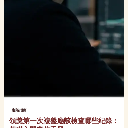
進階指南
領獎第一次複盤應該檢查哪些紀錄：