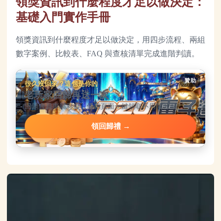
領獎資訊到什麼程度才足以做決定：
基礎入門實作手冊
領獎資訊到什麼程度才足以做決定，用四步流程、兩組
數字案例、比較表、FAQ 與查核清單完成進階判讀。
贊助
很久沒回來？這包是你的
老玩家回歸再送一次
回鍋會員專屬彩金，優惠頁面一鍵領取不用問客服。
領回歸禮 →