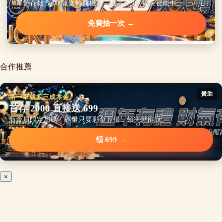
單筆存款 3000 就送轉盤機會，最高 2888 每天都能中。
免費抽一次 →
合作推薦
贊助
第一筆就多三成本金
首存 2000 直接送 699
新會員限定加碼，碼量只要彩金五倍，領完就能玩。
領 699 →
×