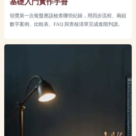
基礎入門實作手冊
領獎第一次複盤應該檢查哪些紀錄，用四步流程、兩組
數字案例、比較表、FAQ 與查核清單完成進階判讀。