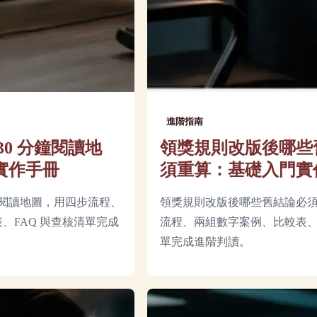
進階指南
30 分鐘閱讀地
領獎規則改版後哪些
實作手冊
須重算：基礎入門實
分鐘閱讀地圖，用四步流程、
領獎規則改版後哪些舊結論必
、FAQ 與查核清單完成
流程、兩組數字案例、比較表、F
單完成進階判讀。