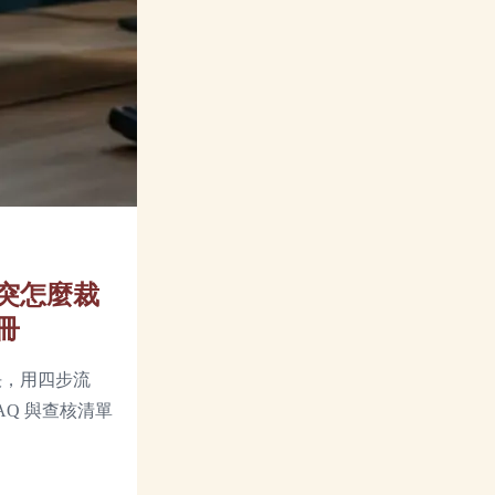
突怎麼裁
冊
決，用四步流
Q 與查核清單