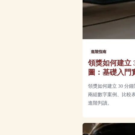
進階指南
領獎如何建立 
圖：基礎入門
領獎如何建立 30 
兩組數字案例、比較表
進階判讀。