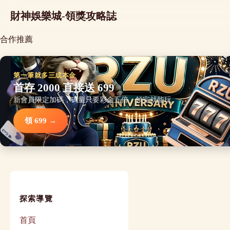
財神娛樂城-領獎攻略誌
合作推薦
第一筆就多三成本金
首存 2000 直接送 699
新會員限定加碼，碼量只要彩金五倍，領完就能玩。
領 699 →
探索導覽
首頁