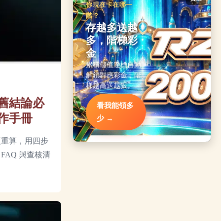
你現在卡在哪一
階？
存越多送越
多，階梯彩
金
累積儲值達標自動
解鎖對應彩金，階
梯越高送越狠。
舊結論必
看我能領多
作手冊
少 →
須重算，用四步
AQ 與查核清