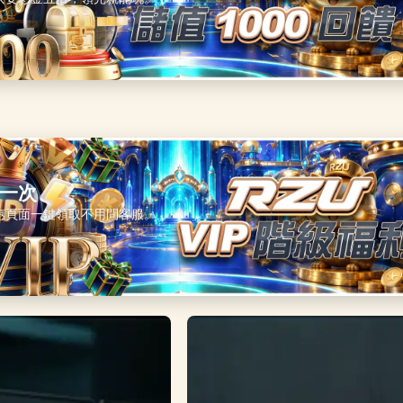
的
一次
惠頁面一鍵領取不用問客服。