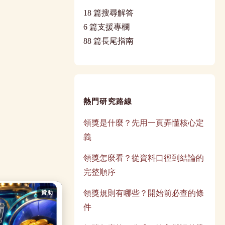
18 篇搜尋解答
6 篇支援專欄
88 篇長尾指南
熱門研究路線
領獎是什麼？先用一頁弄懂核心定
義
領獎怎麼看？從資料口徑到結論的
完整順序
領獎規則有哪些？開始前必查的條
贊助
件