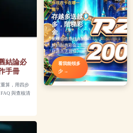
你現在卡在哪一
階？
存越多送越
多，階梯彩
金
累積儲值達標自動
解鎖對應彩金，階
梯越高送越狠。
舊結論必
看我能領多
作手冊
少 →
須重算，用四步
AQ 與查核清