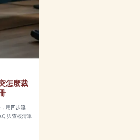
突怎麼裁
冊
決，用四步流
Q 與查核清單