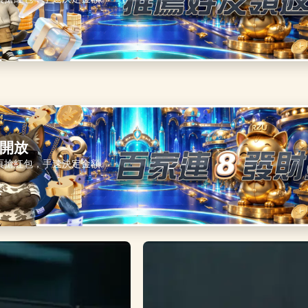
開放
頁搶紅包，手速決定金額。