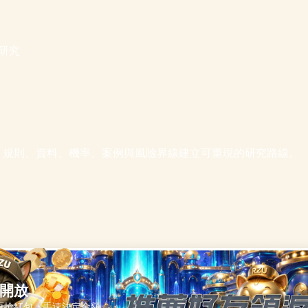
篇研究
、規則、資料、機率、案例與風險界線建立可重現的研究路線。
開放
頁搶紅包，手速決定金額。