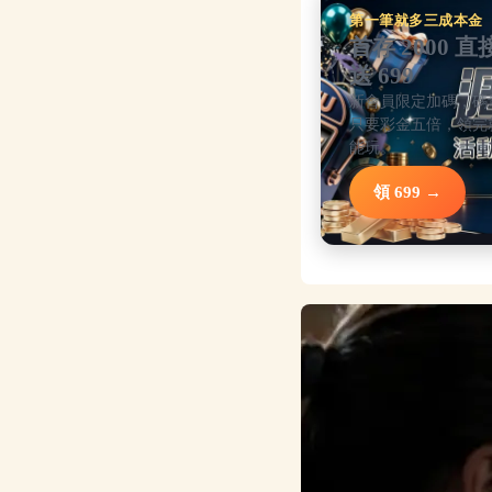
第一筆就多三成本金
首存 2000 直
送 699
新會員限定加碼，碼
只要彩金五倍，領完
能玩。
領 699 →