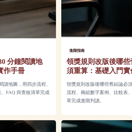
進階指南
30 分鐘閱讀地
領獎規則改版後哪些
實作手冊
須重算：基礎入門實
分鐘閱讀地圖，用四步流程、
領獎規則改版後哪些舊結論必
、FAQ 與查核清單完成
流程、兩組數字案例、比較表、F
單完成進階判讀。