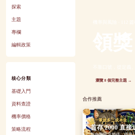
探索
主題
機率與風險 · 112 
專欄
領獎
編輯政策
不靠口號，從定義
核心分類
瀏覽 8 個完整主題 →
基礎入門
合作推薦
資料查證
機率價格
第一筆就多三成本金
首存 2000 直接送
策略流程
新會員限定加碼，碼量