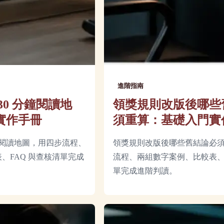
進階指南
30 分鐘閱讀地
領獎規則改版後哪些
實作手冊
須重算：基礎入門實
分鐘閱讀地圖，用四步流程、
領獎規則改版後哪些舊結論必
、FAQ 與查核清單完成
流程、兩組數字案例、比較表、F
單完成進階判讀。