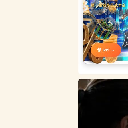
第一筆就多三成本金
首存 2000 直
送 699
新會員限定加碼，碼
只要彩金五倍，領完
能玩。
領 699 →