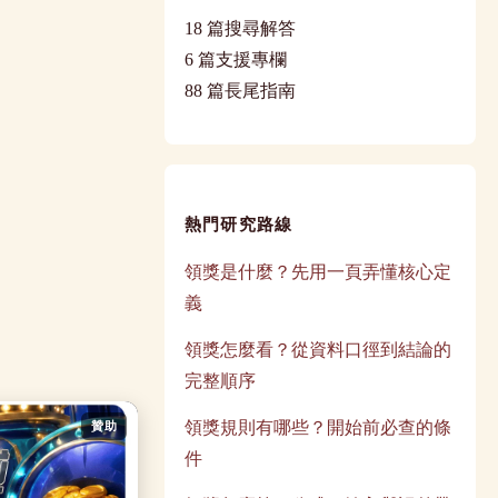
18 篇搜尋解答
6 篇支援專欄
88 篇長尾指南
熱門研究路線
領獎是什麼？先用一頁弄懂核心定
義
領獎怎麼看？從資料口徑到結論的
完整順序
領獎規則有哪些？開始前必查的條
贊助
件