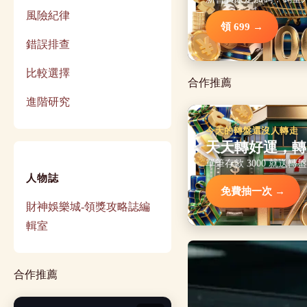
風險紀律
領 699 →
錯誤排查
比較選擇
合作推薦
進階研究
今天的轉盤還沒人轉走
天天轉好運，轉
單筆存款 3000 就送轉
人物誌
免費抽一次 →
財神娛樂城-領獎攻略誌編
輯室
合作推薦