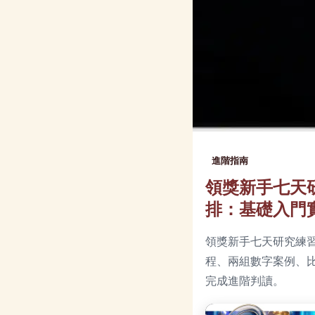
進階指南
領獎新手七天
排：基礎入門
領獎新手七天研究練
程、兩組數字案例、比
完成進階判讀。