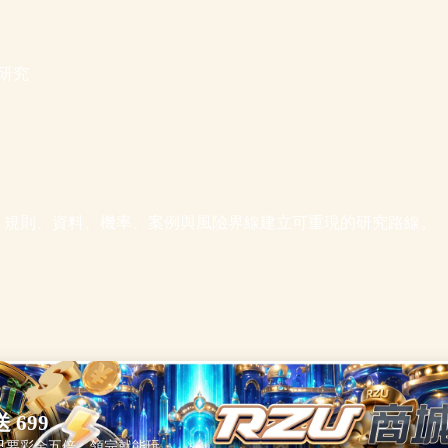
篇研究
、規則、資料、機率、案例與風險界線建立可重現的研究路線。
 699
只要彩金五倍，領完就能玩。