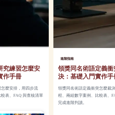
進階指南
研究練習怎麼安
領獎同名術語定義衝
實作手冊
決：基礎入門實作手
習怎麼安排，用四步流
領獎同名術語定義衝突怎麼裁
較表、FAQ 與查核清單
程、兩組數字案例、比較表、FA
完成進階判讀。