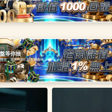
盤等你抽
盤機會，最高 2888 每天都能中。