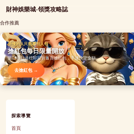
財神娛樂城-領獎攻略誌
合作推薦
手慢的人只能看別人領
搶紅包每日限量開放
當日存款達標即可到首頁搶紅包，手速決定金額。
去搶紅包 →
探索導覽
首頁