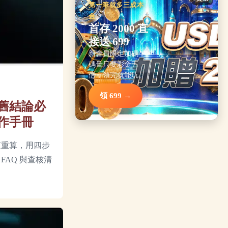
第一筆就多三成本
金
首存 2000 直
接送 699
新會員限定加碼，
碼量只要彩金五
倍，領完就能玩。
領 699 →
舊結論必
作手冊
須重算，用四步
AQ 與查核清