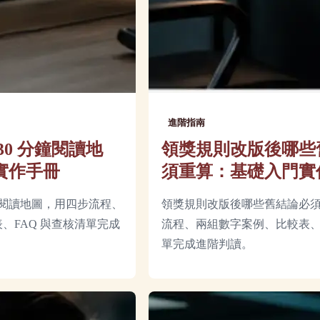
進階指南
30 分鐘閱讀地
領獎規則改版後哪些
實作手冊
須重算：基礎入門實
分鐘閱讀地圖，用四步流程、
領獎規則改版後哪些舊結論必
、FAQ 與查核清單完成
流程、兩組數字案例、比較表、F
單完成進階判讀。