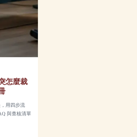
突怎麼裁
冊
決，用四步流
Q 與查核清單