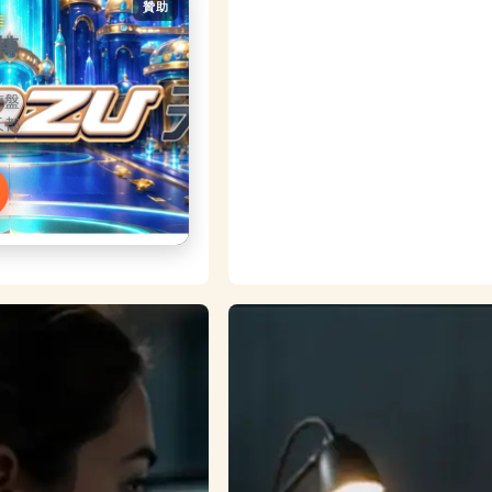
贊助
走
轉
轉盤
天都