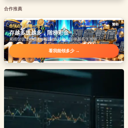
合作推薦
贊助
你現在卡在哪一階？
存越多送越多，階梯彩金
累積儲值達標自動解鎖對應彩金，階梯越高送越狠。
看我能領多少 →