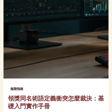
進階指南
領獎同名術語定義衝突怎麼裁決：基
礎入門實作手冊