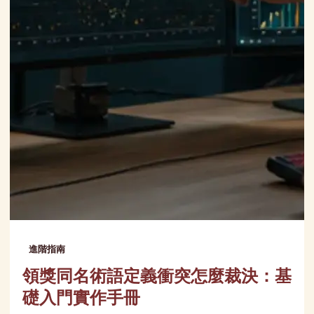
進階指南
領獎同名術語定義衝突怎麼裁決：基
礎入門實作手冊