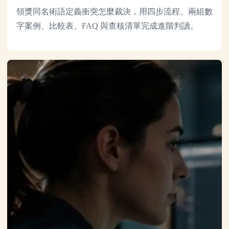
領獎同名術語定義衝突怎麼裁決，用四步流程、兩組數
字案例、比較表、FAQ 與查核清單完成進階判讀。