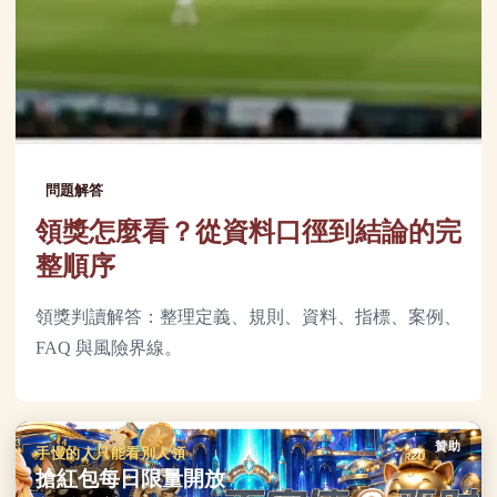
問題解答
領獎怎麼看？從資料口徑到結論的完
整順序
領獎判讀解答：整理定義、規則、資料、指標、案例、
FAQ 與風險界線。
贊助
手慢的人只能看別人領
搶紅包每日限量開放