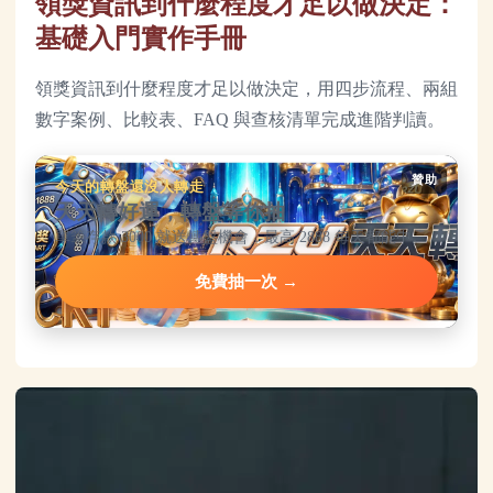
領獎資訊到什麼程度才足以做決定：
基礎入門實作手冊
領獎資訊到什麼程度才足以做決定，用四步流程、兩組
數字案例、比較表、FAQ 與查核清單完成進階判讀。
贊助
今天的轉盤還沒人轉走
天天轉好運，轉盤等你抽
單筆存款 3000 就送轉盤機會，最高 2888 每天都能中。
免費抽一次 →