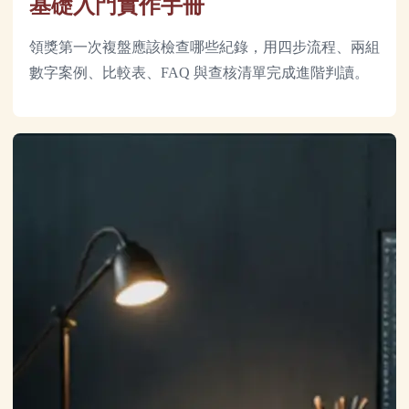
基礎入門實作手冊
領獎第一次複盤應該檢查哪些紀錄，用四步流程、兩組
數字案例、比較表、FAQ 與查核清單完成進階判讀。