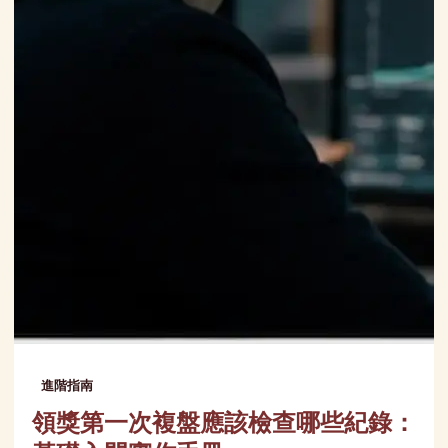
進階指南
領獎第一次複盤應該檢查哪些紀錄：