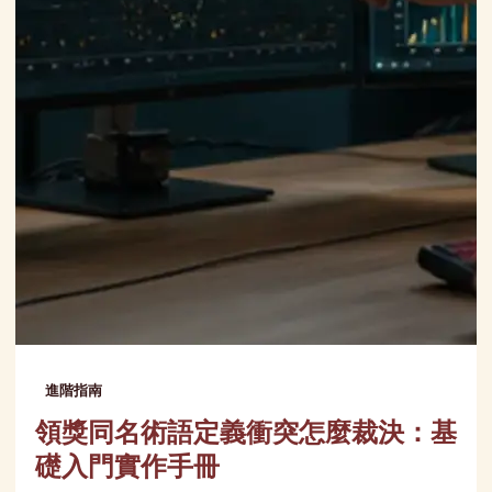
進階指南
領獎同名術語定義衝突怎麼裁決：基
礎入門實作手冊