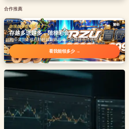
合作推薦
贊助
你現在卡在哪一階？
存越多送越多，階梯彩金
累積儲值達標自動解鎖對應彩金，階梯越高送越狠。
看我能領多少 →