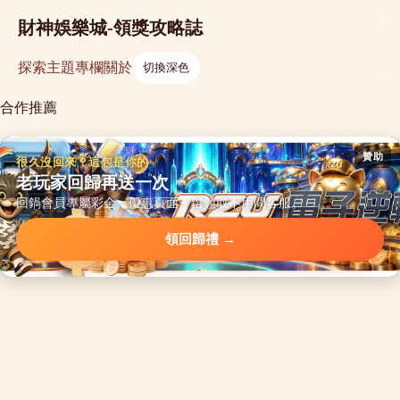
財神娛樂城-領獎攻略誌
探索
主題
專欄
關於
切換深色
合作推薦
贊助
很久沒回來？這包是你的
老玩家回歸再送一次
回鍋會員專屬彩金，優惠頁面一鍵領取不用問客服。
領回歸禮 →