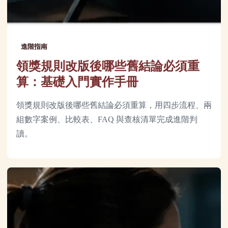
進階指南
領獎規則改版後哪些舊結論必須重
算：基礎入門實作手冊
領獎規則改版後哪些舊結論必須重算，用四步流程、兩
組數字案例、比較表、FAQ 與查核清單完成進階判
讀。