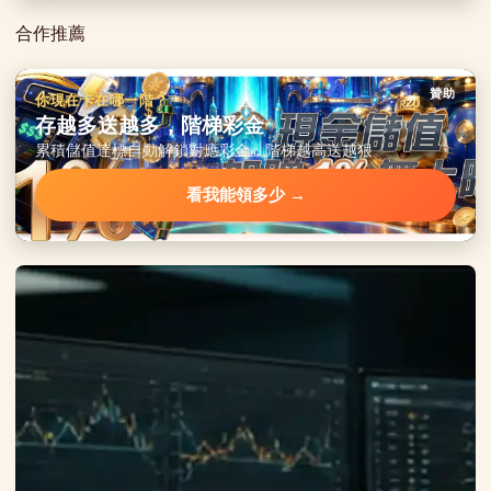
合作推薦
贊助
你現在卡在哪一階？
存越多送越多，階梯彩金
累積儲值達標自動解鎖對應彩金，階梯越高送越狠。
看我能領多少 →