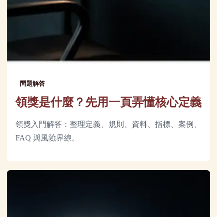
問題解答
領獎是什麼？先用一頁弄懂核心定義
領獎入門解答：整理定義、規則、資料、指標、案例、
FAQ 與風險界線。