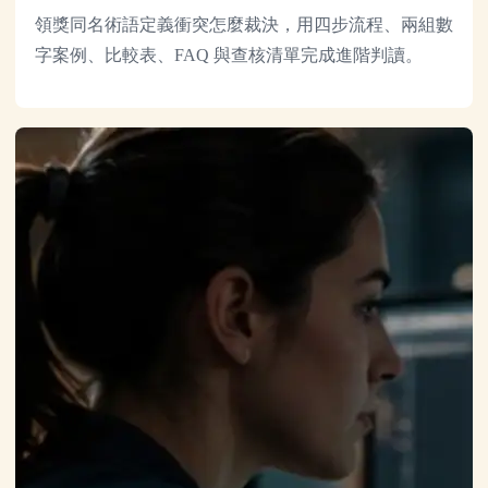
領獎同名術語定義衝突怎麼裁決，用四步流程、兩組數
字案例、比較表、FAQ 與查核清單完成進階判讀。