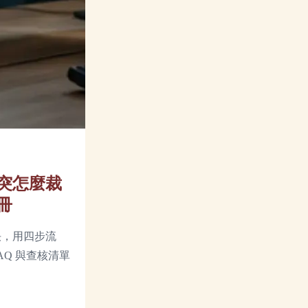
突怎麼裁
冊
決，用四步流
Q 與查核清單