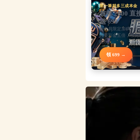
第一筆就多三成本金
首存 2000 直
送 699
新會員限定加碼，碼
只要彩金五倍，領完
能玩。
領 699 →