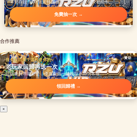
單筆存款 3000 就送轉盤機會，最高 2888 每天都能中。
免費抽一次 →
合作推薦
贊助
很久沒回來？這包是你的
老玩家回歸再送一次
回鍋會員專屬彩金，優惠頁面一鍵領取不用問客服。
領回歸禮 →
×