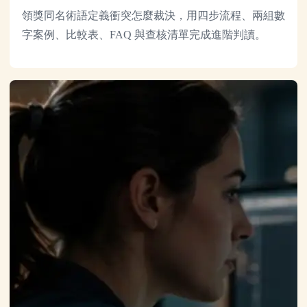
領獎同名術語定義衝突怎麼裁決，用四步流程、兩組數
字案例、比較表、FAQ 與查核清單完成進階判讀。