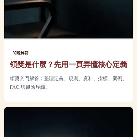
問題解答
領獎是什麼？先用一頁弄懂核心定義
領獎入門解答：整理定義、規則、資料、指標、案例、
FAQ 與風險界線。