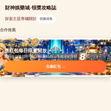
財神娛樂城-領獎攻略誌
探索
主題
專欄
關於
切換深色
合作推薦
贊助
手慢的人只能看別人領
搶紅包每日限量開放
當日存款達標即可到首頁搶紅包，手速決定金額。
去搶紅包 →