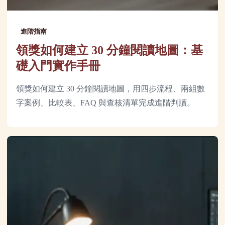
進階指南
領獎如何建立 30 分鐘閱讀地圖：基
礎入門實作手冊
領獎如何建立 30 分鐘閱讀地圖，用四步流程、兩組數
字案例、比較表、FAQ 與查核清單完成進階判讀。