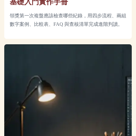
基礎入門實作手冊
領獎第一次複盤應該檢查哪些紀錄，用四步流程、兩組
數字案例、比較表、FAQ 與查核清單完成進階判讀。