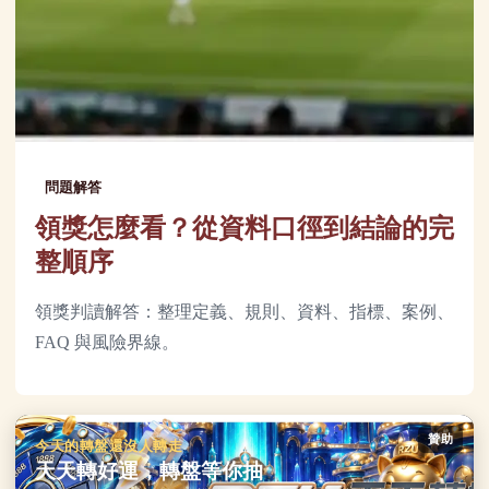
問題解答
領獎怎麼看？從資料口徑到結論的完
整順序
領獎判讀解答：整理定義、規則、資料、指標、案例、
FAQ 與風險界線。
贊助
今天的轉盤還沒人轉走
天天轉好運，轉盤等你抽