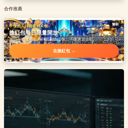
合作推薦
贊助
手慢的人只能看別人領
搶紅包每日限量開放
當日存款達標即可到首頁搶紅包，手速決定金額。
去搶紅包 →