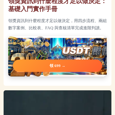
領獎資訊到什麼程度才足以做決定：
基礎入門實作手冊
領獎資訊到什麼程度才足以做決定，用四步流程、兩組
數字案例、比較表、FAQ 與查核清單完成進階判讀。
贊助
第一筆就多三成本金
首存 2000 直接送 699
新會員限定加碼，碼量只要彩金五倍，領完就能玩。
領 699 →